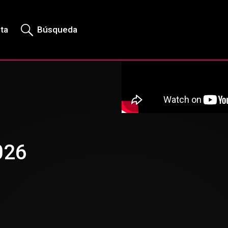
rta
Búsqueda
026