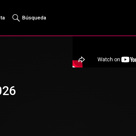
rta
Búsqueda
026