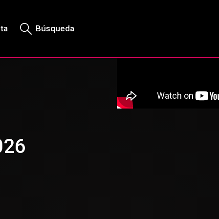
rta
Búsqueda
026